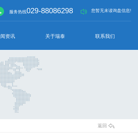
029-88086298
您暂无未读询盘信息!
服务热线
新闻资讯
关于瑞泰
联系我们
冰箱制冰机冷库系列
单门、双门冰柜
返回
平冷工作台