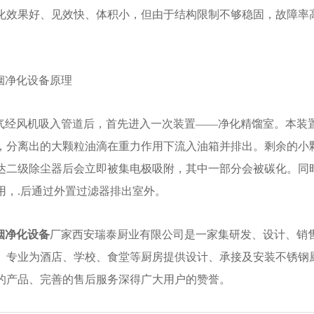
化效果好、见效快、体积小，但由于结构限制不够稳固，故障率
烟净化设备原理
气经风机吸入管道后，首先进入一次装置——净化精馏室。本装
，分离出的大颗粒油滴在重力作用下流入油箱并排出。剩余的小
达二级除尘器后会立即被集电极吸附，其中一部分会被碳化。同
用，.后通过外置过滤器排出室外。
烟净化设备
厂家西安瑞泰厨业有限公司是一家集研发、设计、销
。专业为酒店、学校、食堂等厨房提供设计、承接及安装不锈钢
的产品、完善的售后服务深得广大用户的赞誉。