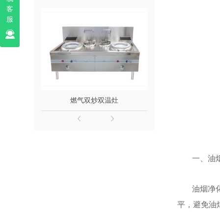
客
服
燃气双炒双温灶
电磁双头
一、油
油烟净
平，避免油